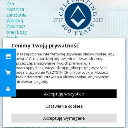
275
rocznica
założenia
Wielkiej
Zjednocz
onej Loży
Anglii
–
(Ars
Cenimy Twoją prywatność
Regia nr
Na naszej stronie internetowej używamy plików cookie, aby
2, 1993)
zapewnić Ci najbardziej odpowiednie doświadczenia
poprzez zapamiętywanie Twoich preferencji i
powtarzających się wizyt. Klikając „Akceptuję”, wyrażasz
Herb – kopyta i Jah-Bul-On
– Karol Wojciechowski
zgodę na używanie WSZYSTKICH plików cookie. Możesz
jednak odwiedzić Ustawienia plików cookie, aby wyrazić
kontrolowaną zgodę.
Wielka Zjednoczona Loża Anglii
– oficjalna strona
internetowa
Akceptuję wszystkie
Wielcy Mistrzowie Wielkiej Zjednoczonej Loży Anglii
Ustawienia cookies
*
Akceptuję wymagane