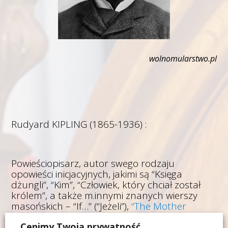
wolnomularstwo.pl
Rudyard KIPLING (1865-1936) :
Powieściopisarz, autor swego rodzaju
opowieści inicjacyjnych, jakimi są “Księga
dżungli”, “Kim”, “Człowiek, który chciał został
królem”, a także m.innymi znanych wierszy
masońskich – “If…” (“Jeżeli”),
“The Mother
Lodge” (“Loża Matka”)
, “My freshly-cut Ashlar”
Cenimy Twoją prywatność
(“Mój świeżo ociosany kamień”). Otrzymał