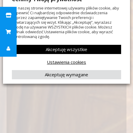
literacką Nagrodę Nobla w 1907 r.
Na naszej stronie internetowej używamy plików cookie, aby
zapewnić Ci najbardziej odpowiednie doświadczenia
poprzez zapamiętywanie Twoich preferencji i
powtarzających się wizyt. Klikając „Akceptuję”, wyrażasz
zgodę na używanie WSZYSTKICH plików cookie. Możesz
Inicjowany w 1887 r. w loży “Hope and
jednak odwiedzić Ustawienia plików cookie, aby wyrazić
Esperance Lodge 782”, na Wschodzie Lahore,
kontrolowaną zgodę.
w Indiach.
Akceptuję wszystkie
Ustawienia cookies
Akceptuję wymagane