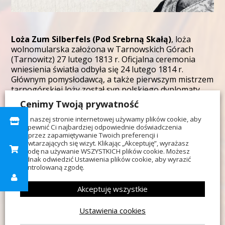
Loża Zum Silberfels (Pod Srebrną Skałą)
, loża
wolnomularska założona w Tarnowskich Górach
(Tarnowitz) 27 lutego 1813 r. Oficjalna ceremonia
wniesienia światła odbyła się 24 lutego 1814 r.
Głównym pomysłodawcą, a także pierwszym mistrzem
tarnogórskiej loży został syn polskiego dyplomaty,
August Carl Friedrich von Boscamp-Lasopolski,
Cenimy Twoją prywatność
członek loży „Ferdinand zum Felsen” w Hamburgu.
Nowopowstała loża podlegała Wielkiej Loży
Na naszej stronie internetowej używamy plików cookie, aby
zapewnić Ci najbardziej odpowiednie doświadczenia
Narodowej Niemiec (der Großen Landesloge der
poprzez zapamiętywanie Twoich preferencji i
Freimaurer von Deutschland) i jest uznawana za lożę-
powtarzających się wizyt. Klikając „Akceptuję”, wyrażasz
matkę innych górnośląskich lóż.
zgodę na używanie WSZYSTKICH plików cookie. Możesz
jednak odwiedzić Ustawienia plików cookie, aby wyrazić
kontrolowaną zgodę.
Po zatwierdzeniu nazwy nowej loży rozpoczęto prace
nad jej emblematem i pieczęcią. W centralnej jej części
Akceptuję wszystkie
można zobaczyć, nawiązującą do nazwy, skałę. Skała
ta niejako „wyrasta” z muru z równo ułożonych cegieł
Ustawienia cookies
i opasana jest sznurem, nawiązującym zapewne w
swej symbolice do powrozu krępującego profana w