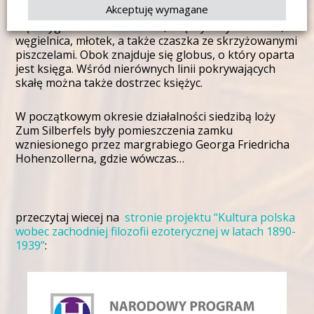
Akceptuję wymagane
czasie ceremonii inicjacji do loży. Na murze znajdują
się insygnia wolnomularskie, między innymi kielnia,
węgielnica, młotek, a także czaszka ze skrzyżowanymi
piszczelami. Obok znajduje się globus, o który oparta
jest księga. Wśród nierównych linii pokrywających
skałę można także dostrzec księżyc.
W początkowym okresie działalności siedzibą loży
Zum Silberfels były pomieszczenia zamku
wzniesionego przez margrabiego Georga Friedricha
Hohenzollerna, gdzie wówczas…
przeczytaj wiecej na
stronie projektu “Kultura polska
wobec zachodniej filozofii ezoterycznej w latach 1890-
1939”
: