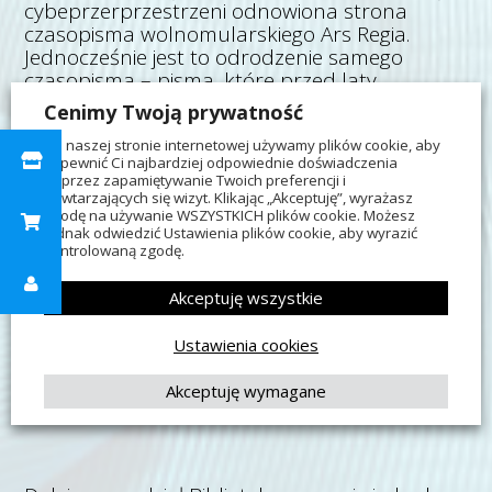
cybeprzerprzestrzeni odnowiona strona
czasopisma wolnomularskiego Ars Regia.
Jednocześnie jest to odrodzenie samego
czasopisma – pisma, które przed laty
wypełniało ważną lukę w publikacjach
Cenimy Twoją prywatność
dotyczących masonerii – prezentując
Na naszej stronie internetowej używamy plików cookie, aby
obszerniejsze i popularnonaukowe
zapewnić Ci najbardziej odpowiednie doświadczenia
opracowania dotyczące Sztuki Królewskiej.
poprzez zapamiętywanie Twoich preferencji i
powtarzających się wizyt. Klikając „Akceptuję”, wyrażasz
zgodę na używanie WSZYSTKICH plików cookie. Możesz
jednak odwiedzić Ustawienia plików cookie, aby wyrazić
kontrolowaną zgodę.
Strona nie tylko ma nowy design i organizację
treści, ale i nową domenę: arsregia.pl .
Akceptuję wszystkie
Ustawienia cookies
Wśród działów jakie aktualnie zawiera serwis
znajdujemy dawne archiwum. Numerów od 1
Akceptuję wymagane
do 15-16, wydanych w latach 1992-1999.