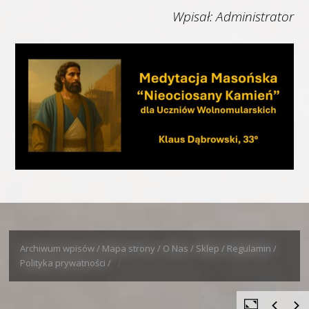
Wpisał: Administrator
Archiwum wpisów /
Mapa strony /
O Nas /
Sklep /
Regulamin /
Polityka prywatności /