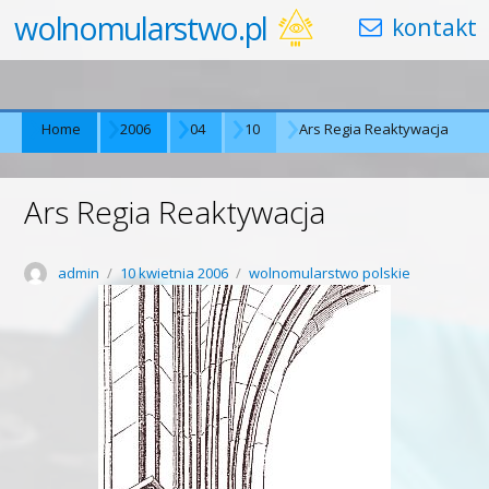
wolnomularstwo.pl
Home
2006
04
10
Ars Regia Reaktywacja
Ars Regia Reaktywacja
Author
Posted
Categories
admin
10 kwietnia 2006
wolnomularstwo polskie
on