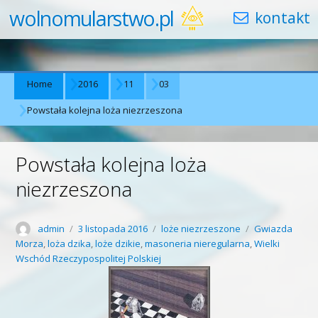
wolnomularstwo.pl
Home
2016
11
03
Powstała kolejna loża niezrzeszona
Powstała kolejna loża
niezrzeszona
Author
Posted
Categories
Tags
admin
3 listopada 2016
loże niezrzeszone
Gwiazda
on
Morza
,
loża dzika
,
loże dzikie
,
masoneria nieregularna
,
Wielki
Wschód Rzeczypospolitej Polskiej