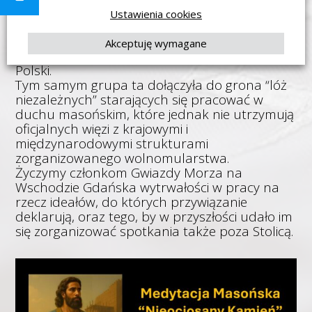
Sztuki Królewskiej powołała w Warszawie lożę
Ustawienia cookies
“Gwiazda Morza na Wschodzie Gdańska”.
Członkami założycielami są byli członkowie
Akceptuję wymagane
jednej z warszawskich lóż Wielkiego Wschodu
Polski.
Tym samym grupa ta dołączyła do grona “lóż
niezależnych” starających się pracować w
duchu masońskim, które jednak nie utrzymują
oficjalnych więzi z krajowymi i
międzynarodowymi strukturami
zorganizowanego wolnomularstwa.
Życzymy członkom Gwiazdy Morza na
Wschodzie Gdańska wytrwałości w pracy na
rzecz ideałów, do których przywiązanie
deklarują, oraz tego, by w przyszłości udało im
się zorganizować spotkania także poza Stolicą.