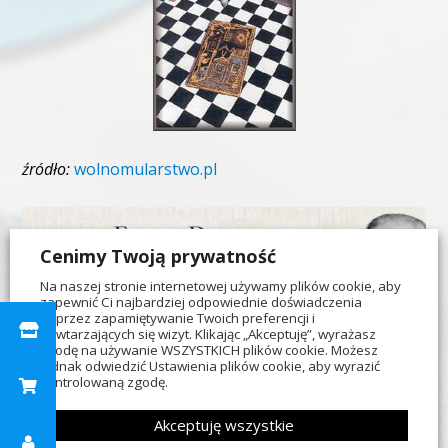
źródło:
wolnomularstwo.pl
Cenimy Twoją prywatność
Na naszej stronie internetowej używamy plików cookie, aby
zapewnić Ci najbardziej odpowiednie doświadczenia
poprzez zapamiętywanie Twoich preferencji i
powtarzających się wizyt. Klikając „Akceptuję”, wyrażasz
zgodę na używanie WSZYSTKICH plików cookie. Możesz
jednak odwiedzić Ustawienia plików cookie, aby wyrazić
kontrolowaną zgodę.
31 października grupa niezależnych (nie
Akceptuję wszystkie
należących do żadnej obediencji) entuzjastów