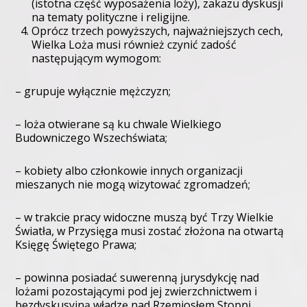
(istotna część wyposażenia loży), zakazu dyskusji
na tematy polityczne i religijne.
Oprócz trzech powyższych, najważniejszych cech,
Wielka Loża musi również czynić zadość
następującym wymogom:
– grupuje wyłącznie mężczyzn;
– loża otwierane są ku chwale Wielkiego
Budowniczego Wszechświata;
– kobiety albo członkowie innych organizacji
mieszanych nie mogą wizytować zgromadzeń;
– w trakcie pracy widoczne muszą być Trzy Wielkie
Światła, w Przysięga musi zostać złożona na otwartą
Księgę Świętego Prawa;
– powinna posiadać suwerenną jurysdykcję nad
lożami pozostającymi pod jej zwierzchnictwem i
bezdyskusyjną władzę nad Rzemiosłem Stopni