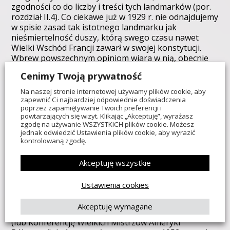
zgodności co do liczby i treści tych landmarków (por.
rozdział II.4). Co ciekawe już w 1929 r. nie odnajdujemy
w spisie zasad tak istotnego landmarku jak
nieśmiertelność duszy, którą swego czasu nawet
Wielki Wschód Francji zawarł w swojej konstytucji.
Wbrew powszechnym opiniom wiara w nią, obecnie
nie stanowi kryterium obligatoryjnego dla wszystkich
Cenimy Twoją prywatność
regularnych potęg masońskich, choć wciąż istnieje
bardzo duża liczba obediencji, która żąda tego od
Na naszej stronie internetowej używamy plików cookie, aby
swoich kandydatów. W szczególności dotyczy to
zapewnić Ci najbardziej odpowiednie doświadczenia
poprzez zapamiętywanie Twoich preferencji i
Wielkich Lóż funkcjonujących na południu USA – w
powtarzających się wizyt. Klikając „Akceptuję”, wyrażasz
bardzo konserwatywnie nastawionych stanach.
zgodę na używanie WSZYSTKICH plików cookie. Możesz
Współcześnie każda regularna Wielka Loża we
jednak odwiedzić Ustawienia plików cookie, aby wyrazić
własnym zakresie ma prawo rozstrzygnąć, czy chce
kontrolowaną zgodę.
wprowadzić cenzus wiary w nieśmiertelność duszy czy
też nie i nie ma to wpływu na uznanie jej za regularną
Akceptuję wszystkie
przez UGLE czy inne obediencje. Potwierdza to
zresztą nieco inny dokument pn. „Standardy
Ustawienia cookies
uznawania Wielkich Lóż”. Został on przyjęty przez
Komisję ds. Informacji w Sprawie Uznań Konferencji
Akceptuję wymagane
Wielkich Mistrzów Masońskich Ameryki Północnej
(lub Konferencję Wielkich Mistrzów Ameryki