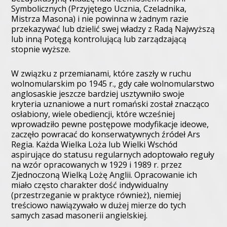
Symbolicznych (Przyjętego Ucznia, Czeladnika,
Mistrza Masona) i nie powinna w żadnym razie
przekazywać lub dzielić swej władzy z Radą Najwyższą
lub inną Potęgą kontrolującą lub zarządzającą
stopnie wyższe.
W związku z przemianami, które zaszły w ruchu
wolnomularskim po 1945 r., gdy całe wolnomularstwo
anglosaskie jeszcze bardziej usztywniło swoje
kryteria uznaniowe a nurt romański został znacząco
osłabiony, wiele obediencji, które wcześniej
wprowadziło pewne postępowe modyfikacje ideowe,
zaczęło powracać do konserwatywnych źródeł Ars
Regia. Każda Wielka Loża lub Wielki Wschód
aspirujące do statusu regularnych adoptowało reguły
na wzór opracowanych w 1929 i 1989 r. przez
Zjednoczoną Wielką Lożę Anglii. Opracowanie ich
miało często charakter dość indywidualny
(przestrzeganie w praktyce również), niemiej
treściowo nawiązywało w dużej mierze do tych
samych zasad masonerii angielskiej.