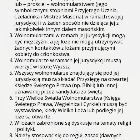
lub – prościej – wolnomularstwem (jego
symbolicznymi stopniami Przyjętego Ucznia,
Czeladnika i Mistrza Masona) w ramach swojej
jurysdykcji i w żaden sposób nie dzieląca jej z
jakimkolwiek innym ciałem masońskim.
Wolnomularzami w ramach jej jurysdykcji mogą
być mężczyźni, a jej loże nie mogą utrzymywać
żadnych kontaktów z lożami przyjmującymi
kobiety do członkostwa.
Wolnomularze w ramach jej jurysdykcji muszą
wierzyć w Istotę Wyższą.
Wszyscy wolnomularze znajdujący się pod jej
jurysdykcją muszą składać Przysięgę na otwartej
Księdze Świętego Prawa (np. Biblii) lub innej
uznawanej przez kandydata za świętą.
Trzy Wielkie Światła Wolnomularstwa (Księga
Świętego Prawa, Węgielnica i Cyrkiel) muszą być
wystawione, kiedy Wielka Loża lub podległe jej
loże są otwarte.
W lożach zabronione są dyskusje na tematy religii
i polityki.
Należy stosować się do reguł, zasad (dawnych