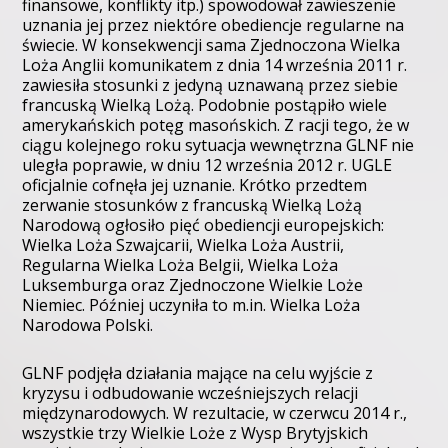
finansowe, konflikty itp.) spowodował zawieszenie
uznania jej przez niektóre obediencje regularne na
świecie. W konsekwencji sama Zjednoczona Wielka
Loża Anglii komunikatem z dnia 14 września 2011 r.
zawiesiła stosunki z jedyną uznawaną przez siebie
francuską Wielką Lożą. Podobnie postąpiło wiele
amerykańskich potęg masońskich. Z racji tego, że w
ciągu kolejnego roku sytuacja wewnętrzna GLNF nie
uległa poprawie, w dniu 12 września 2012 r. UGLE
oficjalnie cofnęła jej uznanie. Krótko przedtem
zerwanie stosunków z francuską Wielką Lożą
Narodową ogłosiło pięć obediencji europejskich:
Wielka Loża Szwajcarii, Wielka Loża Austrii,
Regularna Wielka Loża Belgii, Wielka Loża
Luksemburga oraz Zjednoczone Wielkie Loże
Niemiec. Później uczyniła to m.in. Wielka Loża
Narodowa Polski.
GLNF podjęła działania mające na celu wyjście z
kryzysu i odbudowanie wcześniejszych relacji
międzynarodowych. W rezultacie, w czerwcu 2014 r.,
wszystkie trzy Wielkie Loże z Wysp Brytyjskich