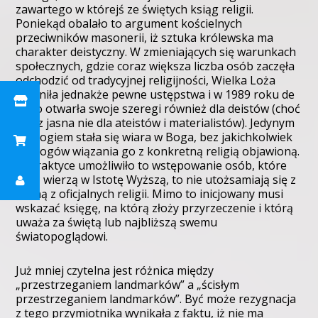
zawartego w którejś ze świętych ksiąg religii.
Poniekąd obalało to argument kościelnych
przeciwników masonerii, iż sztuka królewska ma
charakter deistyczny. W zmieniających się warunkach
społecznych, gdzie coraz większa liczba osób zaczęła
odchodzić od tradycyjnej religijności, Wielka Loża
uczyniła jednakże pewne ustępstwa i w 1989 roku de
facto otwarła swoje szeregi również dla deistów (choć
rzecz jasna nie dla ateistów i materialistów). Jedynym
wymogiem stała się wiara w Boga, bez jakichkolwiek
wymogów wiązania go z konkretną religią objawioną.
W praktyce umożliwiło to wstępowanie osób, które
choć wierzą w Istotę Wyższą, to nie utożsamiają się z
żadną z oficjalnych religii. Mimo to inicjowany musi
wskazać księgę, na którą złoży przyrzeczenie i którą
uważa za świętą lub najbliższą swemu
światopoglądowi.
Już mniej czytelna jest różnica między
„przestrzeganiem landmarków” a „ścisłym
przestrzeganiem landmarków”. Być może rezygnacja
z tego przymiotnika wynikała z faktu, iż nie ma