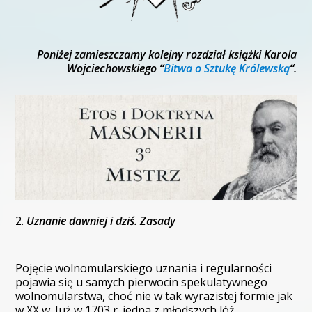
Poniżej zamieszczamy kolejny rozdział książki Karola
Wojciechowskiego “
Bitwa o Sztukę Królewską
“.
2.
Uznanie dawniej i dziś. Zasady
Pojęcie wolnomularskiego uznania i regularności
pojawia się u samych pierwocin spekulatywnego
wolnomularstwa, choć nie w tak wyrazistej formie jak
w XX w. Już w 1703 r. jedna z młodszych lóż