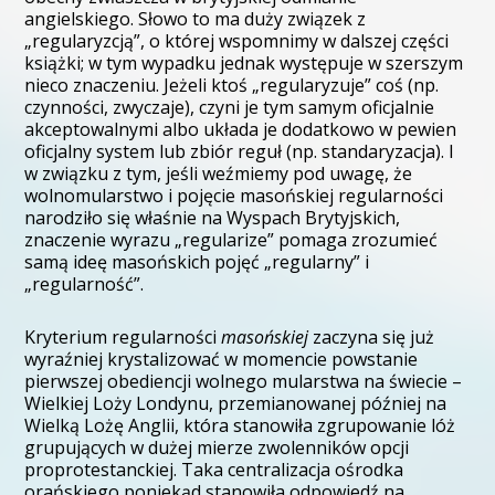
angielskiego. Słowo to ma duży związek z
„regularyzcją”, o której wspomnimy w dalszej części
książki; w tym wypadku jednak występuje w szerszym
nieco znaczeniu. Jeżeli ktoś „regularyzuje” coś (np.
czynności, zwyczaje), czyni je tym samym oficjalnie
akceptowalnymi albo układa je dodatkowo w pewien
oficjalny system lub zbiór reguł (np. standaryzacja). I
w związku z tym, jeśli weźmiemy pod uwagę, że
wolnomularstwo i pojęcie masońskiej regularności
narodziło się właśnie na Wyspach Brytyjskich,
znaczenie wyrazu „regularize” pomaga zrozumieć
samą ideę masońskich pojęć „regularny” i
„regularność”.
Kryterium regularności
masońskiej
zaczyna się już
wyraźniej krystalizować w momencie powstanie
pierwszej obediencji wolnego mularstwa na świecie –
Wielkiej Loży Londynu, przemianowanej później na
Wielką Lożę Anglii, która stanowiła zgrupowanie lóż
grupujących w dużej mierze zwolenników opcji
proprotestanckiej. Taka centralizacja ośrodka
orańskiego poniekąd stanowiła odpowiedź na