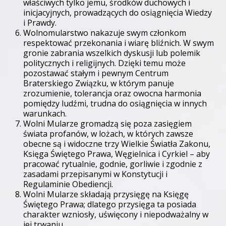
właściwych tylko jemu, środków duchowych i
inicjacyjnych, prowadzących do osiągnięcia Wiedzy
i Prawdy.
Wolnomularstwo nakazuje swym członkom
respektować przekonania i wiarę bliźnich. W swym
gronie zabrania wszelkich dyskusji lub polemik
politycznych i religijnych. Dzięki temu może
pozostawać stałym i pewnym Centrum
Braterskiego Związku, w którym panuje
zrozumienie, tolerancja oraz owocna harmonia
pomiędzy ludźmi, trudna do osiągnięcia w innych
warunkach.
Wolni Mularze gromadzą się poza zasięgiem
świata profanów, w lożach, w których zawsze
obecne są i widoczne trzy Wielkie Światła Zakonu,
Księga Świętego Prawa, Węgielnica i Cyrkiel – aby
pracować rytualnie, godnie, gorliwie i zgodnie z
zasadami przepisanymi w Konstytucji i
Regulaminie Obediencji.
Wolni Mularze składają przysięgę na Księgę
Świętego Prawa; dlatego przysięga ta posiada
charakter wzniosły, uświęcony i niepodważalny w
jej trwaniu.