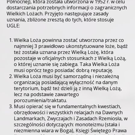
Północnej), która została utworzona w 1952 r. w celu
dostarczania potrzebnych informacji o zagranicznych
Wielkich Lożach. Przyjęto następujące zasady
uznania, zbliżone zresztą do tych, które stosuje
UGLE:
Wielka Loża powinna zostać utworzona przez co
najmniej 3 prawidłowo ukonstytuowane loże, bądź
też została uznana przez Wielką Lożę, która
pozostaje w oficjalnych stosunkach z Wielką Lożą,
o której uznanie się zabiega. Taka Wielka Loża
musi oprócz tego posiadać dobrą reputację.
Wielka Loża musi być samorządną i niezależną
organizacją posiadającą wyłączność na danym
terytorium, bądź też dzieli ją z inną Wielką Lożą,
lecz na podstawie zawartego
porozumienia/traktatu.
Musi opierać się w fundamentalnych kwestiach,
obrzędowości i wszystkich relacjach na Dawnych
Landmarkach, Zwyczajach i Zasadach Rzemiosła, w
szczególności dotyczących: monoteizmu (stała i
niezmienna wiara w Boga), Księgi Świętego Prawa