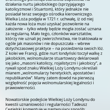
działania nurtu jakobickiego (sprzyjającego
katolicyzmowi i Stuartom), który jednakże nie
posiadał teraz swojego ośrodka kierowniczego.
Wielka Loża podjęła w 1721 r. uchwałę, iż od niej
każda nowa loża musi uzyskać pozwolenie na
założenie – tylko wtedy będzie mogła zostać uznana
za regularną. Mało tego, członków warsztatów,
którzy nie uznali jej zwierzchnictwa, nie traktowała w
ogóle jak masonów i nie dopuszczała – wbrew
dotychczasowej praktyce – na posiedzenia swoich lóż.
Z kolei we Francji, gdzie nurt londyński toczył walkę z
jakobickim, wolnomularze stuartowscy deklarowali
się jako „masoni katoliccy, rojalistyczni i jakobiccy”, a
rywali spod znaku Wielkiej Loży Londynu określali
mianem „wolnomularzy heretyckich, apostatów i
republikanów”. Mamy zatem dowód na pierwszą
względność pojęcia wolnomularskiej legalności i
prawowierności.
Nowatorskie podejście Wielkiej Loży Londynu do
kwestii uznaniowości i regularności Tadeusz
Cegielski komentuje w następujący sposób: