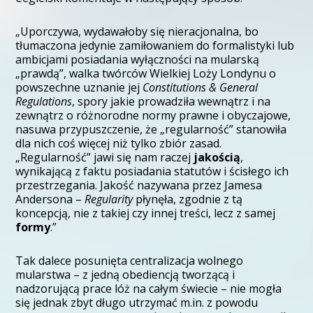
„Uporczywa, wydawałoby się nieracjonalna, bo
tłumaczona jedynie zamiłowaniem do formalistyki lub
ambicjami posiadania wyłączności na mularską
„prawdą”, walka twórców Wielkiej Loży Londynu o
powszechne uznanie jej
Constitutions & General
Regulations
, spory jakie prowadziła wewnątrz i na
zewnątrz o różnorodne normy prawne i obyczajowe,
nasuwa przypuszczenie, że „regularność” stanowiła
dla nich coś więcej niż tylko zbiór zasad.
„Regularność” jawi się nam raczej
jakością
,
wynikającą z faktu posiadania statutów i ścisłego ich
przestrzegania. Jakość nazywana przez Jamesa
Andersona –
Regularity
płynęła, zgodnie z tą
koncepcją, nie z takiej czy innej treści, lecz z samej
formy
.”
Tak dalece posunięta centralizacja wolnego
mularstwa – z jedną obediencją tworzącą i
nadzorującą prace lóż na całym świecie – nie mogła
się jednak zbyt długo utrzymać m.in. z powodu