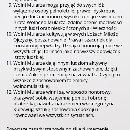
Wolni Mularze mogą przyjąć do swych lóż
wyłącznie osoby pełnoletnie, prawe i dyskretne,
będące ludźmi honoru, wysoko ceniące swe miano
Brata Wolnego Mularza, zdolne ocenić możliwości
innych ludzi oraz nieskończonych sił Wieczności.
Wolni Mularze kultywują w swych Lożach Miłość
Ojczyzny, poszanowanie Prawa i szacunek dla
konstytucyjnej władzy. Uznają i honorują pracę we
wszystkich jej formach jako najwyższy obowiązek
istoty ludzkiej.
Wolni Mularze dają innym ludziom aktywny
przykład swym stosownym zachowaniem, dzięki
czemu Zakon promieniuje na zewnątrz. Czynią to
wszakże z zachowaniem tajemnicy
wolnomularskiej.
Wolni Mularze winni są, w sposób honorowy,
okazywać sobie wzajemną pomoc i obronę
braterską, nawet z narażeniem własnego życia.
Kultywują sztukę zachowania spokoju i
równowagi we wszystkich sytuacjach.
Powyższe zasady stanowią polskie tłumaczenie