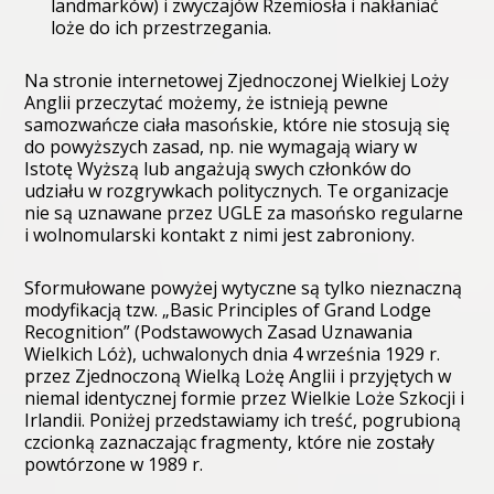
landmarków) i zwyczajów Rzemiosła i nakłaniać
loże do ich przestrzegania.
Na stronie internetowej Zjednoczonej Wielkiej Loży
Anglii przeczytać możemy, że istnieją pewne
samozwańcze ciała masońskie, które nie stosują się
do powyższych zasad, np. nie wymagają wiary w
Istotę Wyższą lub angażują swych członków do
udziału w rozgrywkach politycznych. Te organizacje
nie są uznawane przez UGLE za masońsko regularne
i wolnomularski kontakt z nimi jest zabroniony.
Sformułowane powyżej wytyczne są tylko nieznaczną
modyfikacją tzw. „Basic Principles of Grand Lodge
Recognition” (Podstawowych Zasad Uznawania
Wielkich Lóż), uchwalonych dnia 4 września 1929 r.
przez Zjednoczoną Wielką Lożę Anglii i przyjętych w
niemal identycznej formie przez Wielkie Loże Szkocji i
Irlandii. Poniżej przedstawiamy ich treść, pogrubioną
czcionką zaznaczając fragmenty, które nie zostały
powtórzone w 1989 r.