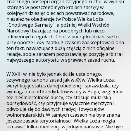
znacznego postępu organizacyjnego ruchu, w wyniku
którego w poszczególnych krajach zaczęły w
kolejnych dziesięcioleciach powstawać narodowe,
niezależne obediencje (w Polsce Wielka Loża
„Cnotliwego Sarmaty”, a później Wielki Wschód
Narodowy) bazujące na podobnych lub nieco
odmiennych regułach. Choć z początku działo się to
przy oporze Loży-Matki, z czasem zaakceptowała ona
ten fakt, nawiązując z dużą częścią z nich oficjalne
relacje, sobie zarazem pozostawiając pozycję arbitra i
najwyższego autorytetu w sprawach zasad ruchu.
W XVIII w. nie było jednak ściśle ustalonego,
sztywnego kanonu zasad jak w XX w. Wielka Loża,
weryfikując status danej obediencji, sprawdzała, czy
wymaga ona od kandydatów wiary w Boga, względnie
też nieśmiertelność duszy, czy stosuje mularską
obrzędowość, czy przyjmuje wyłącznie mężczyzn i
odwołuje się do dawnych tradycji i zwyczajów
wolnomularskich. W tamtych czasach nie była znana
jeszcze zasada terytorialności, Wielka Loża mogła
uznawać kilka obediencji w jednym państwie. Nie było