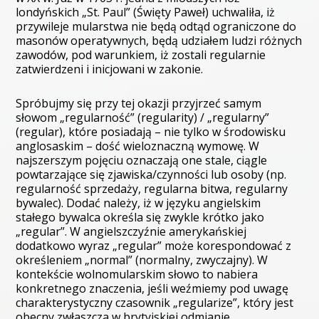
londyńskich „St. Paul” (Święty Paweł) uchwaliła, iż
przywileje mularstwa nie będą odtąd ograniczone do
masonów operatywnych, będą udziałem ludzi różnych
zawodów, pod warunkiem, iż zostali regularnie
zatwierdzeni i inicjowani w zakonie.
Spróbujmy się przy tej okazji przyjrzeć samym
słowom „regularność” (regularity) / „regularny”
(regular), które posiadają – nie tylko w środowisku
anglosaskim – dość wieloznaczną wymowę. W
najszerszym pojęciu oznaczają one stale, ciągle
powtarzające się zjawiska/czynności lub osoby (np.
regularność sprzedaży, regularna bitwa, regularny
bywalec). Dodać należy, iż w języku angielskim
stałego bywalca określa się zwykle krótko jako
„regular”. W angielszczyźnie amerykańskiej
dodatkowo wyraz „regular” może korespondować z
określeniem „normal” (normalny, zwyczajny). W
kontekście wolnomularskim słowo to nabiera
konkretnego znaczenia, jeśli weźmiemy pod uwagę
charakterystyczny czasownik „regularize”, który jest
obecny zwłaszcza w brytyjskiej odmianie