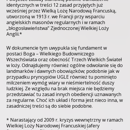
identycznych w treści 12 zasad przyjętych już
wcześniej przez Wielką Lożę Narodową Francuską,
utworzoną w 1913 r. we Francji przy wsparciu
angielskich masonów regularnych i w ramach
„błogosławieństwa” Zjednoczonej Wielkiej Loży
Anglii.*
W dokumencie tym uwypukla się fundament w
postaci Boga – Wielkiego Budowniczego
Wszechświata oraz obecność Trzech Wielkich Świateł
w loży. Odnajdujemy również ogólne odwołanie się do
landmarków i dawnych obowiązków; podobnie jak w
przypadku pryncypiów UGLE również tu pominięto
milczeniem wymóg wiary w nieśmiertelność duszy
ludzkiej. Ze względu na brak miejsca nie będziemy
przedstawiać tu zasad innych obediencji uznawanych
za regularne. Choć ich układ i forma jest nieco inna, w
zasadniczej treści są do siebie podobne.
* Narastający od 2009 r. kryzys wewnętrzny w ramach
Wielkiej Loży Narodowej Francuskiej (afery