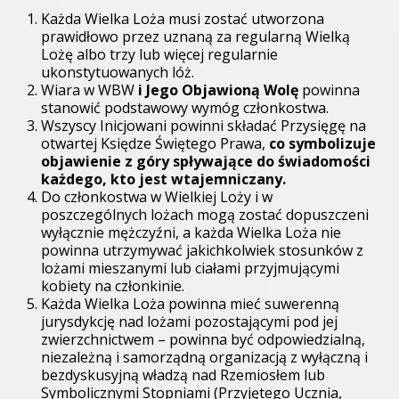
Każda Wielka Loża musi zostać utworzona
prawidłowo przez uznaną za regularną Wielką
Lożę albo trzy lub więcej regularnie
ukonstytuowanych lóż.
Wiara w WBW
i Jego Objawioną Wolę
powinna
stanowić podstawowy wymóg członkostwa.
Wszyscy Inicjowani powinni składać Przysięgę na
otwartej Księdze Świętego Prawa,
co symbolizuje
objawienie z góry spływające do świadomości
każdego, kto jest wtajemniczany.
Do członkostwa w Wielkiej Loży i w
poszczególnych lożach mogą zostać dopuszczeni
wyłącznie mężczyźni, a każda Wielka Loża nie
powinna utrzymywać jakichkolwiek stosunków z
lożami mieszanymi lub ciałami przyjmującymi
kobiety na członkinie.
Każda Wielka Loża powinna mieć suwerenną
jurysdykcję nad lożami pozostającymi pod jej
zwierzchnictwem – powinna być odpowiedzialną,
niezależną i samorządną organizacją z wyłączną i
bezdyskusyjną władzą nad Rzemiosłem lub
Symbolicznymi Stopniami (Przyjętego Ucznia,