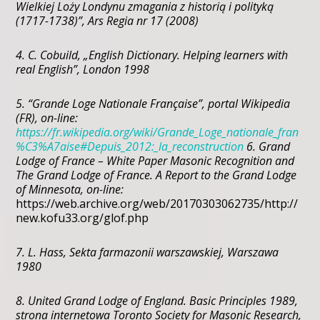
Wielkiej Loży Londynu zmagania z historią i polityką
(1717-1738)”, Ars Regia nr 17 (2008)
4. C. Cobuild, „English Dictionary. Helping learners with
real English”, London 1998
5. “Grande Loge Nationale Française”, portal Wikipedia
(FR), on-line:
https://fr.wikipedia.org/wiki/Grande_Loge_nationale_fran
%C3%A7aise#Depuis_2012:_la_reconstruction
6. Grand
Lodge of France – White Paper Masonic Recognition and
The Grand Lodge of France. A Report to the Grand Lodge
of Minnesota, on-line:
https://web.archive.org/web/20170303062735/http://
new.kofu33.org/glof.php
7. L. Hass, Sekta farmazonii warszawskiej, Warszawa
1980
8. United Grand Lodge of England. Basic Principles 1989,
strona internetowa Toronto Society for Masonic Research,