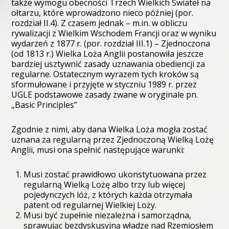
także wymogu obecności Trzech Wielkich Świateł na
ołtarzu, które wprowadzono nieco później (por.
rozdział II.4). Z czasem jednak – m.in. w obliczu
rywalizacji z Wielkim Wschodem Francji oraz w wyniku
wydarzeń z 1877 r. (por. rozdział III.1) – Zjednoczona
(od 1813 r.) Wielka Loża Anglii postanowiła jeszcze
bardziej usztywnić zasady uznawania obediencji za
regularne. Ostatecznym wyrazem tych kroków są
sformułowane i przyjęte w styczniu 1989 r. przez
UGLE podstawowe zasady zwane w oryginale pn.
„Basic Principles”
Zgodnie z nimi, aby dana Wielka Loża mogła zostać
uznana za regularną przez Zjednoczoną Wielką Lożę
Anglii, musi ona spełnić następujące warunki:
Musi zostać prawidłowo ukonstytuowana przez
regularną Wielką Lożę albo trzy lub więcej
pojedynczych lóż, z których każda otrzymała
patent od regularnej Wielkiej Loży.
Musi być zupełnie niezależna i samorządna,
sprawując bezdyskusyjną władzę nad Rzemiosłem