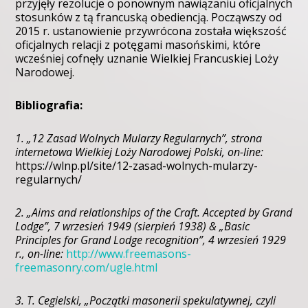
przyjęły rezolucje o ponownym nawiązaniu oficjalnych
stosunków z tą francuską obediencją. Począwszy od
2015 r. ustanowienie przywrócona została większość
oficjalnych relacji z potęgami masońskimi, które
wcześniej cofnęły uznanie Wielkiej Francuskiej Loży
Narodowej.
Bibliografia:
1. „12 Zasad Wolnych Mularzy Regularnych”, strona
internetowa Wielkiej Loży Narodowej Polski, on-line:
https://wlnp.pl/site/12-zasad-wolnych-mularzy-
regularnych/
2. „Aims and relationships of the Craft. Accepted by Grand
Lodge”, 7 wrzesień 1949 (sierpień 1938) & „Basic
Principles for Grand Lodge recognition”, 4 wrzesień 1929
r., on-line:
http://www.freemasons-
freemasonry.com/ugle.html
3. T. Cegielski, „Początki masonerii spekulatywnej, czyli