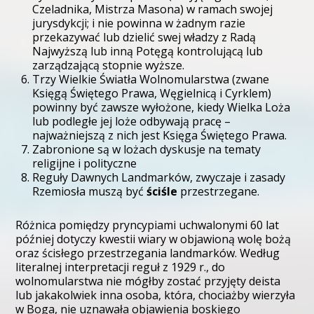
Czeladnika, Mistrza Masona) w ramach swojej
jurysdykcji; i nie powinna w żadnym razie
przekazywać lub dzielić swej władzy z Radą
Najwyższą lub inną Potęgą kontrolującą lub
zarządzającą stopnie wyższe.
Trzy Wielkie Światła Wolnomularstwa (zwane
Księgą Świętego Prawa, Węgielnicą i Cyrklem)
powinny być zawsze wyłożone, kiedy Wielka Loża
lub podległe jej loże odbywają pracę –
najważniejszą z nich jest Księga Świętego Prawa.
Zabronione są w lożach dyskusje na tematy
religijne i polityczne
Reguły Dawnych Landmarków, zwyczaje i zasady
Rzemiosła muszą być
ściśle
przestrzegane.
Różnica pomiędzy pryncypiami uchwalonymi 60 lat
później dotyczy kwestii wiary w objawioną wolę bożą
oraz ścisłego przestrzegania landmarków. Według
literalnej interpretacji reguł z 1929 r., do
wolnomularstwa nie mógłby zostać przyjęty deista
lub jakakolwiek inna osoba, która, chociażby wierzyła
w Boga, nie uznawała objawienia boskiego