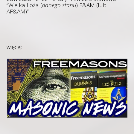
“Wielka Loża (
danego stanu
) F&AM (lub
AF&AM)”.
więcej: