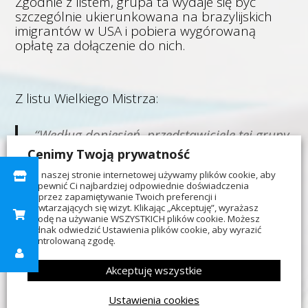
Zgodnie z listem, grupa ta wydaje się być
szczególnie ukierunkowana na brazylijskich
imigrantów w USA i pobiera wygórowaną
opłatę za dołączenie do nich.
Z listu Wielkiego Mistrza:
“Według doniesień, przedstawiciele tej grupy
kontaktują się z lokalnymi członkami
Cenimy Twoją prywatność
społeczności i organizują spotkania przy
Na naszej stronie internetowej używamy plików cookie, aby
zapewnić Ci najbardziej odpowiednie doświadczenia
kawie w hotelach lub restauracjach. Ich
poprzez zapamiętywanie Twoich preferencji i
powtarzających się wizyt. Klikając „Akceptuję”, wyrażasz
oferta obejmuje oficjalnie wyglądający
zgodę na używanie WSZYSTKICH plików cookie. Możesz
wniosek wraz z numerem identyfikacyjnym
jednak odwiedzić Ustawienia plików cookie, aby wyrazić
kontrolowaną zgodę.
rekrutującej instytucji do loży, której nie
można zweryfikować.
Akceptuję wszystkie
Ustawienia cookies
“Wielka Loża Massachusetts może