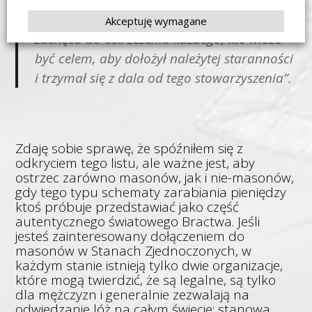
potwierdzić, że Wielka Loża USA nie istnieje i
Akceptuję wymagane
zachęca do ostrzeżenia każdego, kto może
być celem, aby dołożył należytej staranności
i trzymał się z dala od tego stowarzyszenia”.
Zdaję sobie sprawę, że spóźniłem się z
odkryciem tego listu, ale ważne jest, aby
ostrzec zarówno masonów, jak i nie-masonów,
gdy tego typu schematy zarabiania pieniędzy
ktoś próbuje przedstawiać jako część
autentycznego światowego Bractwa. Jeśli
jesteś zainteresowany dołączeniem do
masonów w Stanach Zjednoczonych, w
każdym stanie istnieją tylko dwie organizacje,
które mogą twierdzić, że są legalne, są tylko
dla mężczyzn i generalnie zezwalają na
odwiedzanie lóż na całym świecie: stanowa