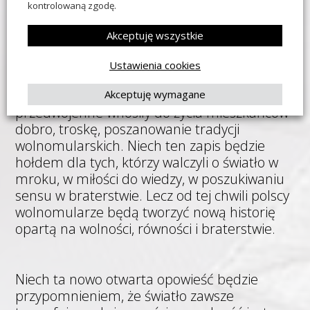
kontrolowaną zgodę.
refleksji, rodzi się piękno. Niech te słowa
płyną jak fale na Odrze, niech ożywią serca i
Akceptuję wszystkie
umysły.
Ustawienia cookies
Działające w Szczecinie niemieckie Loże
Akceptuję wymagane
przedwojenne wnosiły do życia mieszkańców
dobro, troskę, poszanowanie tradycji
wolnomularskich. Niech ten zapis będzie
hołdem dla tych, którzy walczyli o światło w
mroku, w miłości do wiedzy, w poszukiwaniu
sensu w braterstwie. Lecz od tej chwili polscy
wolnomularze będą tworzyć nową historię
opartą na wolności, równości i braterstwie.
Niech ta nowo otwarta opowieść będzie
przypomnieniem, że światło zawsze