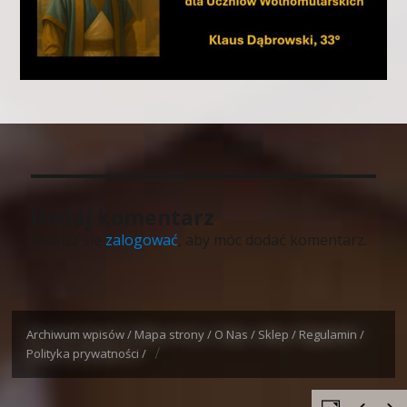
Dodaj komentarz
Musisz się
zalogować
, aby móc dodać komentarz.
Archiwum wpisów /
Mapa strony /
O Nas /
Sklep /
Regulamin /
Polityka prywatności /