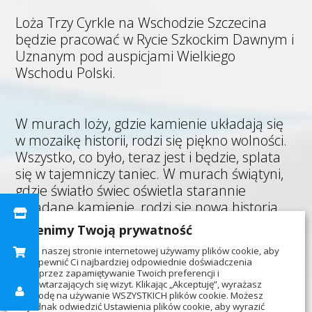
Loża Trzy Cyrkle na Wschodzie Szczecina
będzie pracować w Rycie Szkockim Dawnym i
Uznanym pod auspicjami Wielkiego
Wschodu Polski.
W murach loży, gdzie kamienie układają się
w mozaikę historii, rodzi się piękno wolności.
Wszystko, co było, teraz jest i będzie, splata
się w tajemniczy taniec. W murach świątyni,
gdzie światło świec oświetla starannie
układane kamienie, rodzi się nowa historia.
To historia ludzi, którzy pragną łączyć się
Cenimy Twoją prywatność
ponad granicami, kulturami i czasem.
Na naszej stronie internetowej używamy plików cookie, aby
zapewnić Ci najbardziej odpowiednie doświadczenia
poprzez zapamiętywanie Twoich preferencji i
powtarzających się wizyt. Klikając „Akceptuję”, wyrażasz
My, Bracia i Siostry połączeni łańcuchem
zgodę na używanie WSZYSTKICH plików cookie. Możesz
jedności wiemy, że to właśnie tu, w ciszy i
jednak odwiedzić Ustawienia plików cookie, aby wyrazić