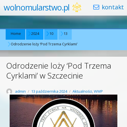
wolnomularstwo.pl
Home
2024
10
13
Odrodzenie loży ‘Pod Trzema Cyrklami’
Odrodzenie loży ‘Pod Trzema
Cyrklami’ w Szczecinie
Author
Posted
Categories
admin
13 października 2024
Aktualności
,
WWP
on