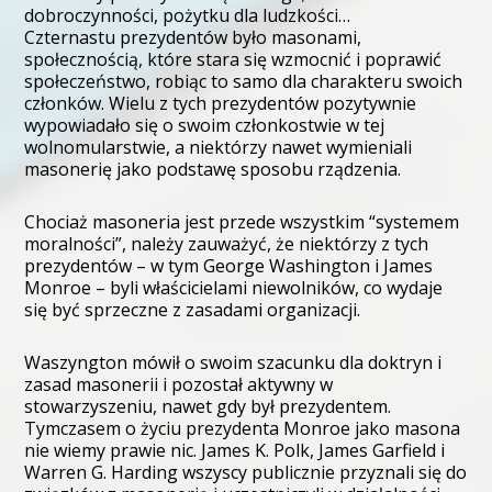
dobroczynności, pożytku dla ludzkości…
Czternastu prezydentów było masonami,
społecznością, które stara się wzmocnić i poprawić
społeczeństwo, robiąc to samo dla charakteru swoich
członków. Wielu z tych prezydentów pozytywnie
wypowiadało się o swoim członkostwie w tej
wolnomularstwie, a niektórzy nawet wymieniali
masonerię jako podstawę sposobu rządzenia.
Chociaż masoneria jest przede wszystkim “systemem
moralności”, należy zauważyć, że niektórzy z tych
prezydentów – w tym George Washington i James
Monroe – byli właścicielami niewolników, co wydaje
się być sprzeczne z zasadami organizacji.
Waszyngton mówił o swoim szacunku dla doktryn i
zasad masonerii i pozostał aktywny w
stowarzyszeniu, nawet gdy był prezydentem.
Tymczasem o życiu prezydenta Monroe jako masona
nie wiemy prawie nic. James K. Polk, James Garfield i
Warren G. Harding wszyscy publicznie przyznali się do