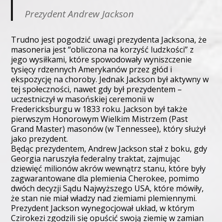
Prezydent Andrew Jackson
Trudno jest pogodzić uwagi prezydenta Jacksona, że
masoneria jest “obliczona na korzyść ludzkości” z
jego wysiłkami, które spowodowały wyniszczenie
tysięcy rdzennych Amerykanów przez głód i
ekspozycję na choroby. Jednak Jackson był aktywny w
tej społeczności, nawet gdy był prezydentem –
uczestniczył w masońskiej ceremonii w
Fredericksburgu w 1833 roku. Jackson był także
pierwszym Honorowym Wielkim Mistrzem (Past
Grand Master) masonów (w Tennessee), który służył
jako prezydent.
Będąc prezydentem, Andrew Jackson stał z boku, gdy
Georgia naruszyła federalny traktat, zajmując
dziewięć milionów akrów wewnątrz stanu, które były
zagwarantowane dla plemienia Cherokee, pomimo
dwóch decyzji Sądu Najwyższego USA, które mówiły,
że stan nie miał władzy nad ziemiami plemiennymi.
Prezydent Jackson wynegocjował układ, w którym
Czirokezi zgodzili się opuścić swoją ziemię w zamian