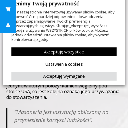
Cenimy Twoją prywatność
wygłosił na temat masonerii w trakcie swojego życia.
Jak można się domyślić z tego cytatu, Waszyngton
Na naszej stronie internetowej używamy plików cookie, aby
poważnie traktował swoje zobowiązania jako
zapewnić Ci najbardziej odpowiednie doświadczenia
poprzez zapamiętywanie Twoich preferencji i
wolnomularz do promowania honoru i uczciwości.
powtarzających się wizyt. Klikając „Akceptuję”, wyrażasz
Podobne uwagi wygłaszał w listach do
zgodę na używanie WSZYSTKICH plików cookie. Możesz
przewodniczących lóż masońskich w całym kraju.
jednak odwiedzić Ustawienia plików cookie, aby wyrazić
Bardziej niż jakikolwiek inny przywódca swoich
kontrolowaną zgodę.
czasów, Waszyngton był znany jako człowiek o
niekwestionowanej moralnej uczciwości. Był tym
Akceptuję wszystkie
samym człowiekiem zarówno w życiu prywatnym, jak i
publicznym, a jego zaangażowanie w bycie
Ustawienia cookies
“sprawiedliwym i prawym” uczyniło go światowym
przywódcą. Washington uczestniczył w rytuałach
Akceptuję wymagane
masońskich podczas swojej prezydentury, w tym w
jednym, w którym położył kamień węgielny pod
stolicę USA, co jest kolejną oznaką jego przywiązania
do stowarzyszenia.
“Masoneria jest instytucją obliczoną na
przyniesienie korzyści ludzkości”.