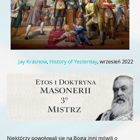
Jay Krasnow
,
History of Yesterday
, wrzesień 2022
Niektórzy powoływali się na Boga; inni mówili o