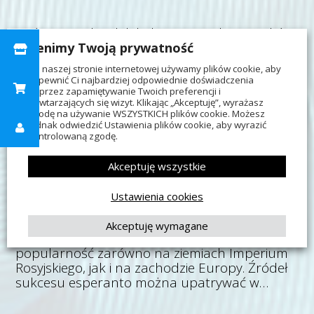
“Mój ojciec i dziadek byli nauczycielami języków.
Język był zawsze najdroższym przedmiotem
Cenimy Twoją prywatność
moich zainteresowań” — pisał Ludwik
Na naszej stronie internetowej używamy plików cookie, aby
Zamenhof, twórca esperanto, które zostało
zapewnić Ci najbardziej odpowiednie doświadczenia
zaprezentowane światu równo 135 lat temu.
poprzez zapamiętywanie Twoich preferencji i
powtarzających się wizyt. Klikając „Akceptuję”, wyrażasz
zgodę na używanie WSZYSTKICH plików cookie. Możesz
jednak odwiedzić Ustawienia plików cookie, aby wyrazić
13 faktów na temat języka esperanto
kontrolowaną zgodę.
Akceptuję wszystkie
Sztucznie stworzony język został
ogłoszony w 1887 r.
, a podręcznik do jego
Ustawienia cookies
nauki — pierwotnie wydany w języku rosyjskim
i niemal natychmiast przetłumaczony na
Akceptuję wymagane
polski, francuski, angielski i niemiecki — zdobył
popularność zarówno na ziemiach Imperium
Rosyjskiego, jak i na zachodzie Europy. Źródeł
sukcesu esperanto można upatrywać w…