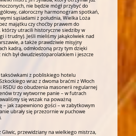
noczonych, nie będzie mógł przybyć do
zegółowy, całoroczny harmonogram spotkań,
wymi sąsiadami z południa, Wielka Loża
 bez majątku czy choćby prawem do
órzy utracili historyczne siedziby w
gi i trudny). Jeśli mieliśmy jakąkolwiek nad
arszawie, a także prawdziwie misyjny
ch kadrą, odmłodzoną przy tym dzięki
nich był dwudziestoparolatkiem i jeszcze
li taksówkami z pobliskiego hotelu
u Szkockiego wraz z dwoma braćmi z Włoch
li RSDU do obudzenia masonerii regularnej
menów trzy wytworne panie – w futrach
dawaliśmy się wszak na poważną
się – jak zapewniono gości – w zabytkowym
panie ubrały się przezornie w puchowe
.
liwic, przewidziany na wielkiego mistrza,