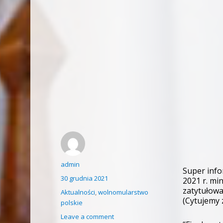
Author
admin
Super info
Posted
30 grudnia 2021
2021 r. mi
on
zatytułowa
Categories
Aktualności
,
wolnomularstwo
(Cytujemy 
polskie
on
Leave a comment