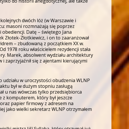
ylko do historii anegdotycznej, ale także
 kolejnych dwóch lóż (w Warszawie i
cu: masoni rozmnażają się poprzez
 obediencji. Datę – świętego Jana
k Złotek-Złotkiewicz, i on to zaaranżował
widrem – zbudowaną z początkiem XX w.
d 1978 roku właścicielem rezydencji stała
ry. Marek, absolwent wydziału architektury
 zaprzyjaźnił się z ajentami kierującymi
do udziału w uroczystości obudzenia WLNP
ntaktu był w dużym stopniu zasługą
ał u nas wówczas tylko przedsiębiorca
ie z komputerem, który był jeszcze
i oraz papier firmowy z adresem na
źniej jako wielki sekretarz WLNP otrzymałem
lki mistrz Jiří Syllaba, który otrzymał już