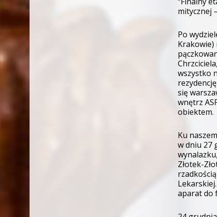
“Finalny e
Tadeusz
mitycznej 
Cegielski
opracowuje
Po wydziel
wspomnienia
Krakowie) 
pączkowani
Chrzciciel
wszystko n
rezydencję
się warsza
wnętrz ASP
obiektem.
Ku naszemu
w dniu 27 
wynalazku,
Złotek-Zło
rzadkością
Lekarskiej
aparat do 
24 grudnia 