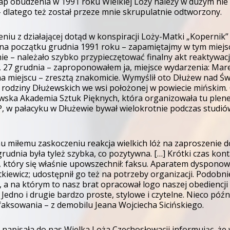
tap obudzenia w 1991 roku Wielkiej Loży należy w dużym nie t
– dlatego też został przeze mnie skrupulatnie odtworzony.
eniu z działającej dotąd w konspiracji Loży-Matki „Kopernik”
na początku grudnia 1991 roku – zapamiętajmy w tym miejs
e – należało szybko przypieczętować finalny akt reaktywacji
a, 27 grudnia – zaproponowałem ja, miejsce wydarzenia: Mare
a miejscu – zresztą znakomicie. Wymyślił oto Dłużew nad Ś
 rodziny Dłużewskich we wsi położonej w powiecie mińskim. O
wska Akademia Sztuk Pięknych, która organizowała tu plene
, w pałacyku w Dłużewie bywał wielokrotnie podczas studiów i
 miłemu zaskoczeniu reakcja wielkich lóż na zaproszenie 
grudnia była tyleż szybka, co pozytywna. […] Krótki czas ko
 który się właśnie upowszechnił: faksu. Aparatem dysponow
tkiewicz; udostępnił go też na potrzeby organizacji. Podobn
, a na którym to nasz brat opracował logo naszej obediencj
. Jedno i drugie bardzo proste, stylowe i czytelne. Nieco pó
faksowania – z demobilu Jeana Wojciecha Sicińskiego.
napisała do nas Wielka Loża Czechosłowacji informując, że wie