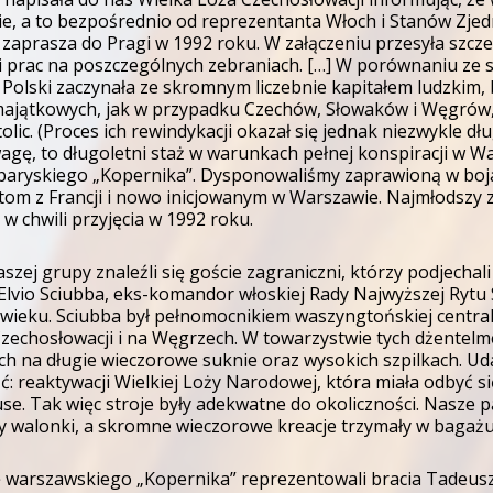
e, a to bezpośrednio od reprezentanta Włoch i Stanów Zjed
zaprasza do Pragi w 1992 roku. W załączeniu przesyła szc
 prac na poszczególnych zebraniach. […] W porównaniu ze s
olski zaczynała ze skromnym liczebnie kapitałem ludzkim,
ajątkowych, jak w przypadku Czechów, Słowaków i Węgrów, kt
olic. (Proces ich rewindykacji okazał się jednak niezwykle dłu
agę, to długoletni staż w warunkach pełnej konspiracji w W
paryskiego „Kopernika”. Dysponowaliśmy zaprawioną w boja
om z Francji i nowo inicjowanym w Warszawie. Najmłodszy z 
w chwili przyjęcia w 1992 roku.
aszej grupy znaleźli się goście zagraniczni, którzy podjecha
 Elvio Sciubba, eks-komandor włoskiej Rady Najwyższej Ryt
wieku. Sciubba był pełnomocnikiem waszyngtońskiej centra
Czechosłowacji i na Węgrzech. W towarzystwie tych dżentel
h na długie wieczorowe suknie oraz wysokich szpilkach. U
ć: reaktywacji Wielkiej Loży Narodowej, która miała odbyć 
e. Tak więc stroje były adekwatne do okoliczności. Nasze 
ty walonki, a skromne wieczorowe kreacje trzymały w bagażu
 warszawskiego „Kopernika” reprezentowali bracia Tadeusz G