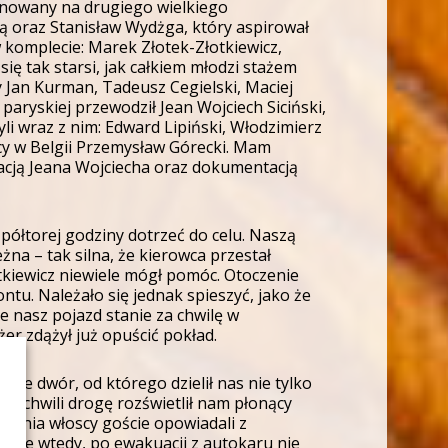
lanowany na drugiego wielkiego
ą oraz Stanisław Wydżga, który aspirował
w komplecie: Marek Złotek-Złotkiewicz,
ię tak starsi, jak całkiem młodzi stażem
 Jan Kurman, Tadeusz Cegielski, Maciej
aryskiej przewodził Jean Wojciech Siciński,
yli wraz z nim: Edward Lipiński, Włodzimierz
cy w Belgii Przemysław Górecki. Mam
acją Jeana Wojciecha oraz dokumentacją
półtorej godziny dotrzeć do celu. Naszą
a – tak silna, że kierowca przestał
tkiewicz niewiele mógł pomóc. Otoczenie
ntu. Należało się jednak spieszyć, jako że
e nasz pojazd stanie za chwilę w
ażer zdążył już opuścić pokład.
wne dwór, od którego dzielił nas nie tylko
j chwili drogę rozświetlił nam płonący
o dnia włoscy goście opowiadali z
 ale wtedy, po ewakuacji z autokaru nie