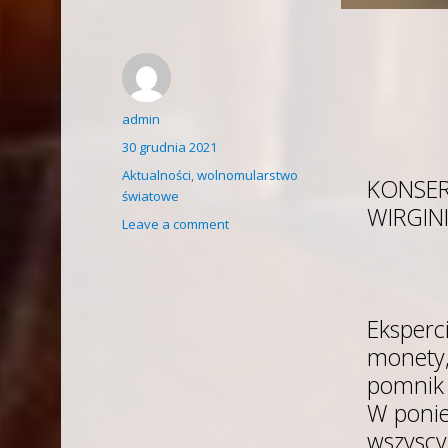
Author
admin
Posted
30 grudnia 2021
on
Categories
Aktualności
,
wolnomularstwo
KONSER
światowe
WIRGINI
on
Leave a comment
Masońskie
artefakty
w
kapsule
Eksperci
czasu
ukrytej
monety, 
pod
pomnik 
pomnikiem
W ponied
generała
Lee
wszyscy