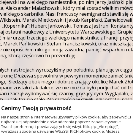
iejewski na wielkiego namiestnika, po nim Jerzy Jasiński p
a, Aleksander Małachowski, który miał zostać wielkim mówc
 wielkiego skarbnika. Nasi francuscy reemigranci stawili się 
Wildstein, Marek Mietkowski i Jakub Karpiński. Zameldowali s
 „Kopernika”: Hubert Jankowski, Tomasz Jastrun, Konstanty
waj ostatni naukowcy z Uniwersytetu Warszawskiego. Grupie p
 miał urząd trzeciego wielkiego namiestnika; z Francji przyb
, Marek Pańkowski i Stefan Franciszkowski, oraz mieszkają
że nie opuściłem nikogo: moją zawodną pamięć wsparłem rel
zną, którą częściowo tu prezentuję.
ych nastrojach wyruszyliśmy po południu, planując w ciągu 
tronę Dłużewa spowolniła w pewnym momencie zamieć śnieżn
ogę. Siedzący obok niego i dobrze znający okolicę Marek Zło
pane zostało tak dalece, że nie można było podjechać od fro
aru zaczął wydobywać się czarny, gryzący dym. Wyglądało, ż
 – i tak też się stało. Na szczęście w chwili, gdy ostatni pas
Cenimy Twoją prywatność
nie ciemno; tylko w oddali migotały niepewne światełka: zape
Na naszej stronie internetowej używamy plików cookie, aby zapewnić Ci
płot, ale i dobrych sto metrów zasypanych śniegiem. W pewne
najbardziej odpowiednie doświadczenia poprzez zapamiętywanie
anowie wzięli na ręce panie w futrach i szpilkach. Następneg
Twoich preferencji i powtarzających się wizyt. Klikając „Akceptuję”,
 o ostatnim – ich zdaniem romantycznym – etapie wędrówki,
wyrażasz zgodę na używanie WSZYSTKICH plików cookie. Możesz