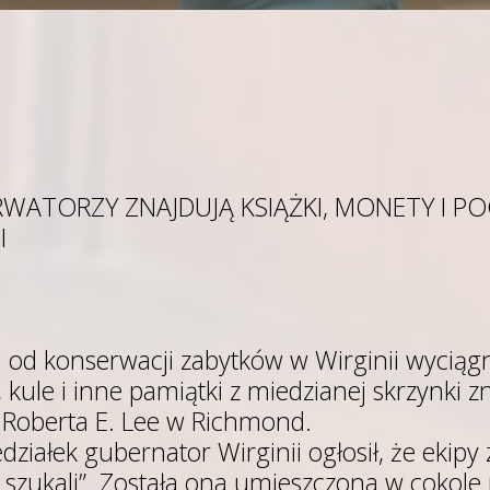
WATORZY ZNAJDUJĄ KSIĄŻKI, MONETY I PO
I
 od konserwacji zabytków w Wirginii wyciągnę
kule i inne pamiątki z miedzianej skrzynki zn
Roberta E. Lee w Richmond.
ziałek gubernator Wirginii ogłosił, że ekipy 
 szukali”. Została ona umieszczona w cokol