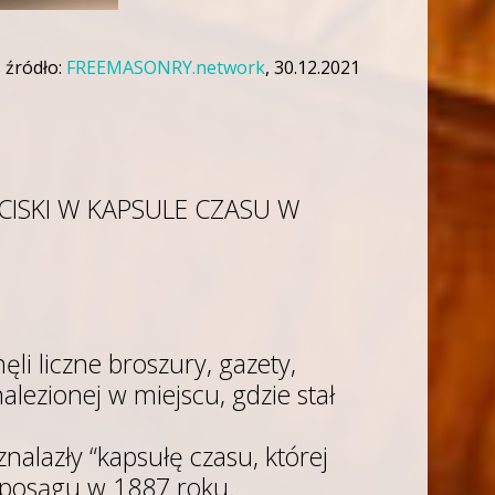
źródło:
FREEMASONRY.network
, 30.12.2021
CISKI W KAPSULE CZASU W
li liczne broszury, gazety,
alezionej w miejscu, gdzie stał
znalazły “kapsułę czasu, której
e posągu w 1887 roku.