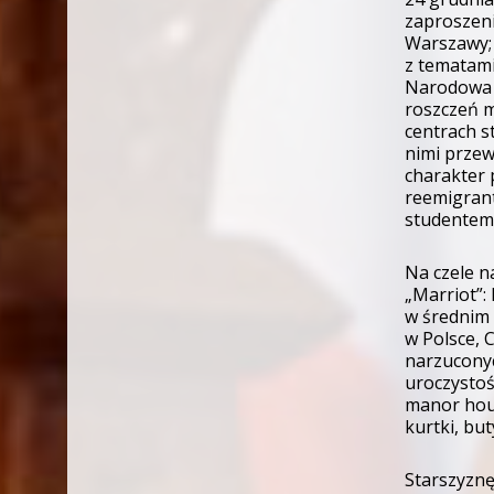
zaproszeni
Warszawy; 
z tematami
Narodowa P
roszczeń m
centrach st
nimi przew
charakter 
reemigrant
studentem 
Na czele n
„Marriot”:
w średnim 
w Polsce, 
narzuconyc
uroczystoś
manor hous
kurtki, bu
Starszyznę