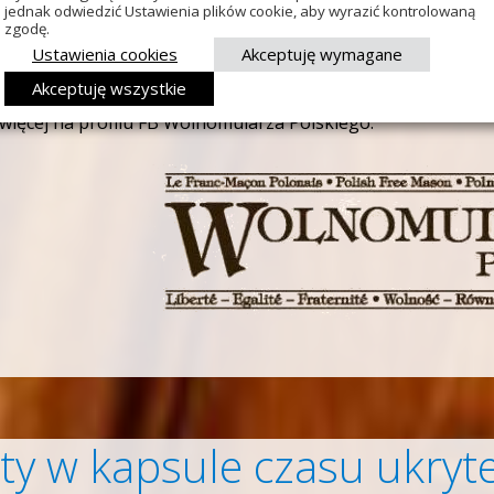
jednak odwiedzić Ustawienia plików cookie, aby wyrazić kontrolowaną
ale do śmiechu. Tylko Elvio zachował olimpijski spokój.
zgodę.
Ustawienia cookies
Akceptuję wymagane
Akceptuję wszystkie
 więcej na profilu FB Wolnomularza Polskiego:
ty w kapsule czasu ukry