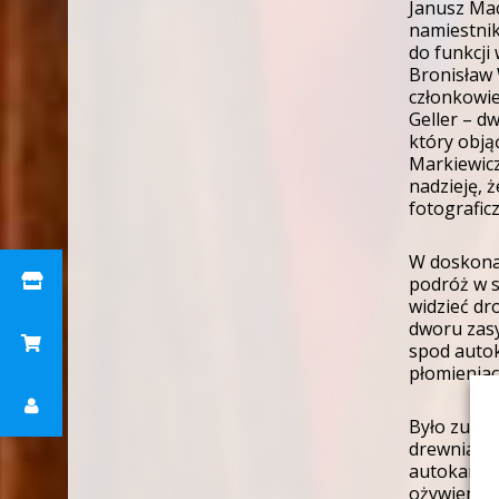
Janusz Mac
namiestnik
do funkcji
Bronisław 
członkowie
Geller – d
który objąć
Markiewicz
nadzieję, 
fotografic
W doskonał
podróż w s
widzieć dr
dworu zasy
spod autok
płomieniach
Było zupeł
drewniany 
autokar. P
ożywieniem