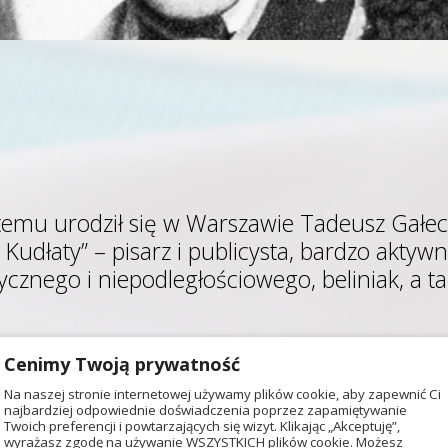
temu urodził się w Warszawie Tadeusz Gałecki
 Kudłaty” – pisarz i publicysta, bardzo akty
tycznego i niepodległościowego, beliniak, a t
j okazji zachęcamy do przeczytania poświęc
Cenimy Twoją prywatność
Wojciechowskiego:
Na naszej stronie internetowej używamy plików cookie, aby zapewnić Ci
najbardziej odpowiednie doświadczenia poprzez zapamiętywanie
Twoich preferencji i powtarzających się wizyt. Klikając „Akceptuję”,
wyrażasz zgodę na używanie WSZYSTKICH plików cookie. Możesz
rskie inspiracje Andrzeja Struga