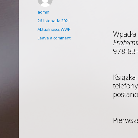
Author
admin
Posted
26 listopada 2021
on
Categories
Aktualności
,
WWP
Wpadła 
on
Leave a comment
Fratern
List
978-83
otwarty
Tomasza
Szmagiera
–
Książka
byłego
Wielkiego
telefony
Mistrza
postano
WWP
Pierwsze