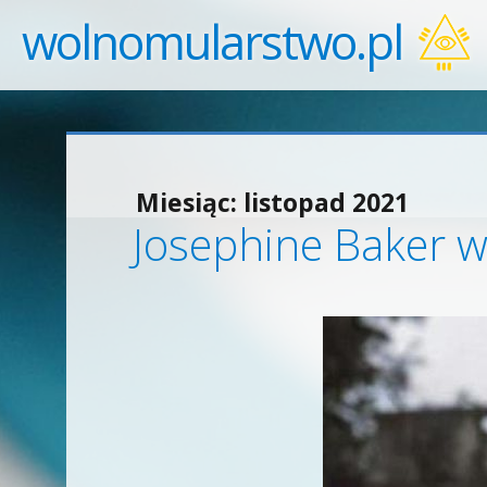
wolnomularstwo.pl
Miesiąc:
listopad 2021
Josephine Baker w