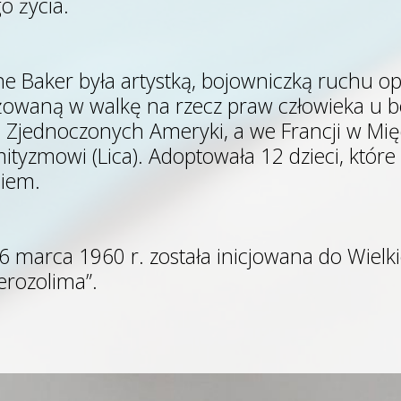
o życia.
ne Baker była artystką, bojowniczką ruchu op
owaną w walkę na rzecz praw człowieka u b
 Zjednoczonych Ameryki, a we Francji w Mi
ityzmowi (Lica). Adoptowała 12 dzieci, któ
iem.
 marca 1960 r. została inicjowana do Wielkie
erozolima”.