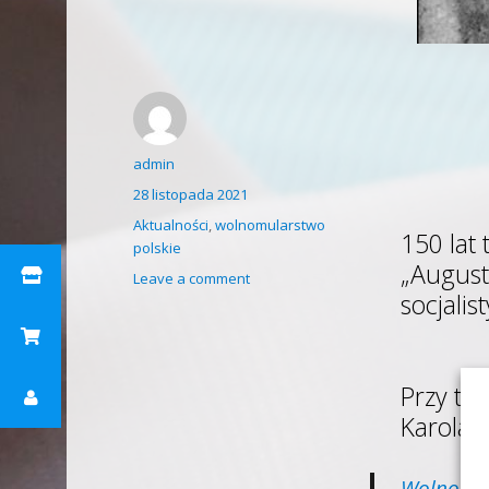
Author
admin
Posted
28 listopada 2021
on
Categories
Aktualności
,
wolnomularstwo
150 lat 
polskie
„August
on
Leave a comment
socjalis
150
lat
temu
urodził
Przy te
się
Andrzej
Karola 
Strug
Wolnomula