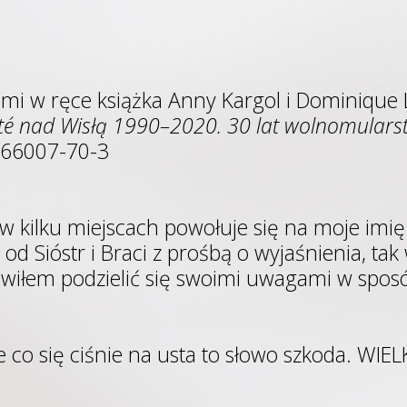
mi w ręce książka Anny Kargol i Dominique
ité nad Wisłą 1990–2020. 30 lat wolnomularst
-66007-70-3
 w kilku miejscach powołuje się na moje imię
 od Sióstr i Braci z prośbą o wyjaśnienia, tak
wiłem podzielić się swoimi uwagami w sposó
 co się ciśnie na usta to słowo szkoda. WIELK