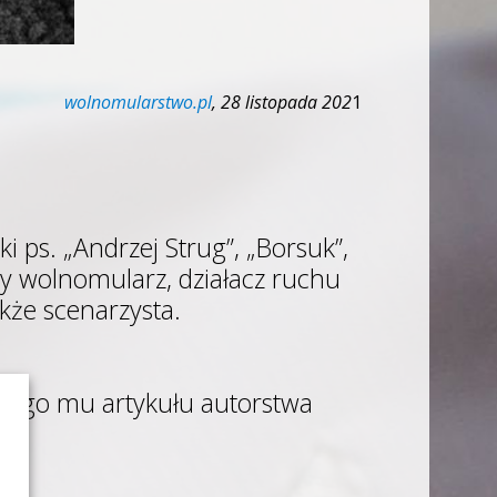
wolnomularstwo.pl
, 28 listopada 202
1
 ps. „Andrzej Strug”, „Borsuk”,
wny wolnomularz, działacz ruchu
akże scenarzysta.
onego mu artykułu autorstwa