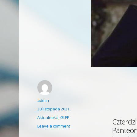
Author
admin
Posted
30 listopada 2021
on
Categories
Aktualności
,
GLFF
Czterdzi
on
Leave a comment
Panteonu
Josephine