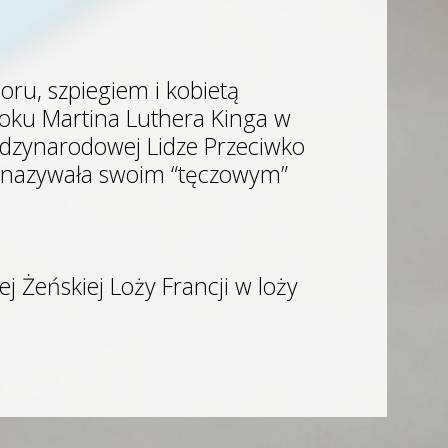
oru, szpiegiem i kobietą
oku Martina Luthera Kinga w
ędzynarodowej Lidze Przeciwko
re nazywała swoim “tęczowym”
j Żeńskiej Loży Francji w loży