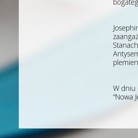
bogateg
Baker
wejdzie
dzisiaj
do
Josephi
Panteonu
zaangaż
Stanach
Antysem
plemien
W dniu 6
“Nowa J